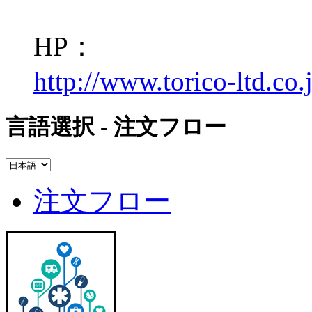
HP：
http://www.torico-ltd.co.
言語選択 - 注文フロー
注文フロー