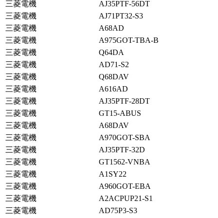
三菱電機
AJ35PTF-56DT
三菱電機
AJ71PT32-S3
三菱電機
A68AD
三菱電機
A975GOT-TBA-B
三菱電機
Q64DA
三菱電機
AD71-S2
三菱電機
Q68DAV
三菱電機
A616AD
三菱電機
AJ35PTF-28DT
三菱電機
GT15-ABUS
三菱電機
A68DAV
三菱電機
A970GOT-SBA
三菱電機
AJ35PTF-32D
三菱電機
GT1562-VNBA
三菱電機
A1SY22
三菱電機
A960GOT-EBA
三菱電機
A2ACPUP21-S1
三菱電機
AD75P3-S3