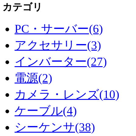
カテゴリ
PC・サーバー(6)
アクセサリー(3)
インバーター(27)
電源(2)
カメラ・レンズ(10)
ケーブル(4)
シーケンサ(38)