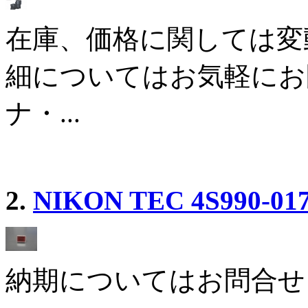
在庫、価格に関しては変
細についてはお気軽にお
ナ・...
2.
NIKON TEC 4S990-017
納期についてはお問合せ