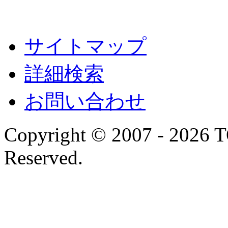
サイトマップ
詳細検索
お問い合わせ
Copyright © 2007 - 2026 
Reserved.