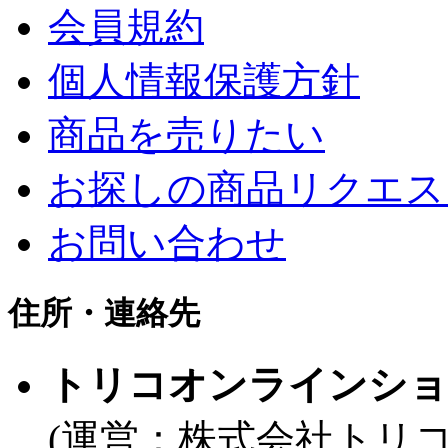
会員規約
個人情報保護方針
商品を売りたい
お探しの商品リクエス
お問い合わせ
住所・連絡先
トリコオンラインショ
(運営：株式会社トリ