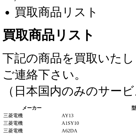
買取商品リスト
買取商品リスト
下記の商品を買取いたし
ご連絡下さい。
（日本国内のみのサービ
メーカー
三菱電機
AY13
三菱電機
A1SY10
三菱電機
A62DA