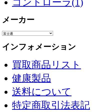
コントローラ(1)
メーカー
インフォメーション
買取商品リスト
健康製品
送料について
特定商取引法表記