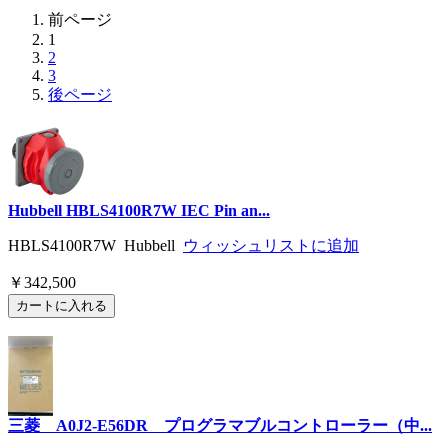
前ページ
1
2
3
後ページ
Hubbell HBLS4100R7W IEC Pin an...
HBLS4100R7W Hubbell
ウィッシュリストに追加
￥342,500
三菱 A0J2-E56DR プログラマブルコントローラー（中...