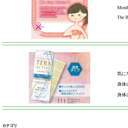
Month
The Br
気に
身体
身体
カテゴリ