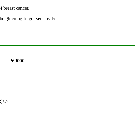
f breast cancer.
eightening finger sensitivity.
E ￥3000
くい